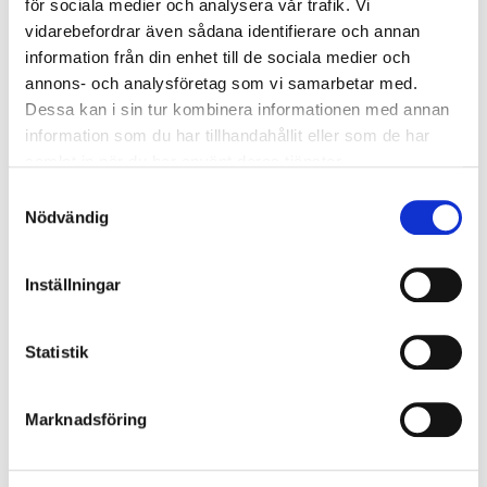
PDF
för sociala medier och analysera vår trafik. Vi
la sella med marcus warenius 17-24 oktober 2026.pdf
vidarebefordrar även sådana identifierare och annan
Telefon:
010-750 06 33
information från din enhet till de sociala medier och
Resekalender
annons- och analysföretag som vi samarbetar med.
E-post:
info@golfvistelse.se
Dessa kan i sin tur kombinera informationen med annan
information som du har tillhandahållit eller som de har
Facebook:
Golfvistelse
21/9
samlat in när du har använt deras tjänster.
Instagram:
Golfvistelse
Great Northern med Hills Buisness Club 21-23 september
Samtyckesval
Nödvändig
från 10 700:-
Adress:
Golfvistelse
Stigbergsliden 7
Inställningar
414 63
Göteborg
4/10
Skaftö och Axel Hassring till Skottland 4-8 okt
Statistik
Kontaktformulär
Ring oss
från 19 685:-
Marknadsföring
4/10
Oscar Lengden till Skottland