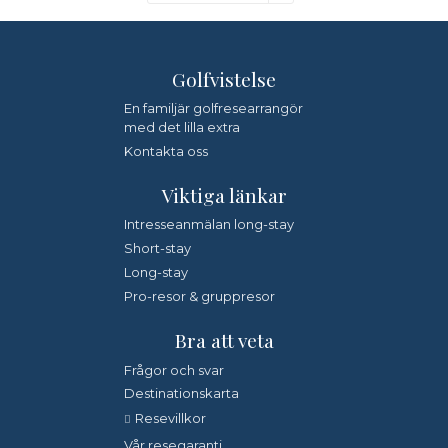
Golfvistelse
*
Fyll i denna kod. Detta används för att kontrollera att det
inte är en dator som fyller i formulär automatiskt.
En familjär golfresearrangör
med det lilla extra
Jag samtycker till dataskyddspolicyn.
Kontakta oss
*
Läs vår dataskyddspolicy här »
Viktiga länkar
Intresseanmälan long-stay
Short-stay
Long-stay
Pro-resor & gruppresor
Bra att veta
Frågor och svar
Destinationskarta
Resevillkor
Vår resegaranti