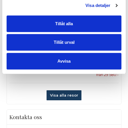
från 15 675:-
Visa detaljer
10/10
Tillåt alla
Oliva Nova med Jakob Berlin 10-17 oktober
från 23 900:-
Tillåt urval
31/10
Avvisa
Costa Navarino med Marcus Warenius
från 29 580:-
Visa alla resor
Kontakta oss