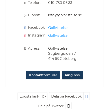
Telefon:
010-750 06 33
E-post:
info@golfvistelse.se
Facebook:
Golfvistelse
Instagram:
Golfvistelse
Adress:
Golfvistelse
Stigbergsliden 7
414 63
Göteborg
Kontaktformulär
Ring oss
Nyhetsbrev
Eposta länk
Dela på Facebook
Dela på Twitter