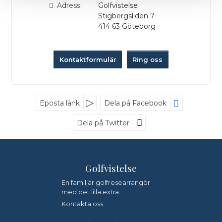
Adress:
Golfvistelse
Stigbergsliden 7
414 63
Göteborg
Kontaktformulär
Ring oss
Nyhetsbrev
Eposta länk
Dela på Facebook
Dela på Twitter
Golfvistelse
*
Fyll i denna kod. Detta används för att kontrollera att det
inte är en dator som fyller i formulär automatiskt.
En familjär golfresearrangör
med det lilla extra
Jag samtycker till dataskyddspolicyn.
Kontakta oss
*
Läs vår dataskyddspolicy här »