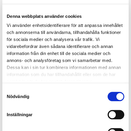
från 10 700:-
Denna webbplats använder cookies
4/10
Vi använder enhetsidentifierare för att anpassa innehållet
och annonserna till användarna, tillhandahålla funktioner
Skaftö och Axel Hassring till Skottland 4-8 okt
för sociala medier och analysera vår trafik. Vi
från 19 685:-
vidarebefordrar även sådana identifierare och annan
information från din enhet till de sociala medier och
4/10
annons- och analysföretag som vi samarbetar med.
Dessa kan i sin tur kombinera informationen med annan
Oscar Lengden till Skottland
information som du har tillhandahållit eller som de har
från 15 675:-
samlat in när du har använt deras tjänster.
Samtyckesval
Nödvändig
10/10
Oliva Nova med Jakob Berlin 10-17 oktober
Inställningar
från 23 900:-