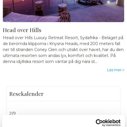
Head over Hills
Head over Hills Luxury Retreat Resort, Sydafrika
-
Beläget på
de berömda klipporna i Knysna Heads, med 200 meters fall
ner till stranden Coney Glen och utsikt över havet, har du den
ultimata resorten som andas lyx, komfort och kvalitet. På
denna idylliska resort som väntar på dig nära st...
Läs mer
Resekalender
21/9
Great Northern med Hills Buisness Club 21-23 september