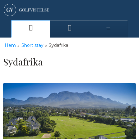
Hem
»
Short stay
»
Sydafrika
Sydafrika