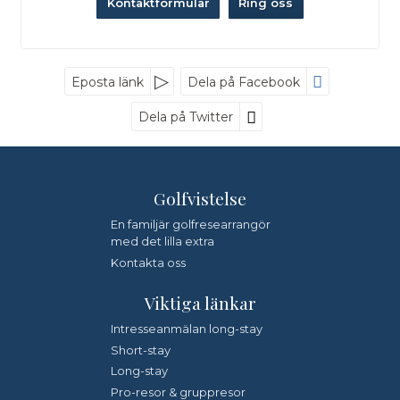
Kontaktformulär
Ring oss
Nyhetsbrev
Eposta länk
Dela på Facebook
Dela på Twitter
Golfvistelse
*
Fyll i denna kod. Detta används för att kontrollera att det
inte är en dator som fyller i formulär automatiskt.
En familjär golfresearrangör
med det lilla extra
Jag samtycker till dataskyddspolicyn.
Kontakta oss
*
Läs vår dataskyddspolicy här »
Viktiga länkar
Intresseanmälan long-stay
Short-stay
Long-stay
Pro-resor & gruppresor