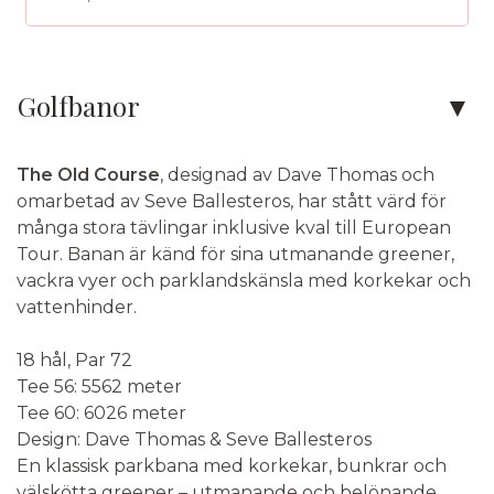
Kontakta oss
Golfbanor
Telefon:
010-750 06 33
The Old Course
, designad av Dave Thomas och
E-post:
info@golfvistelse.se
omarbetad av Seve Ballesteros, har stått värd för
många stora tävlingar inklusive kval till European
Facebook:
Golfvistelse
Tour. Banan är känd för sina utmanande greener,
Instagram:
Golfvistelse
vackra vyer och parklandskänsla med korkekar och
vattenhinder.
Adress:
Golfvistelse
Stigbergsliden 7
18 hål, Par 72
414 63
Göteborg
Tee 56: 5562 meter
Tee 60: 6026 meter
Design: Dave Thomas & Seve Ballesteros
Kontaktformulär
Ring oss
En klassisk parkbana med korkekar, bunkrar och
välskötta greener – utmanande och belönande.