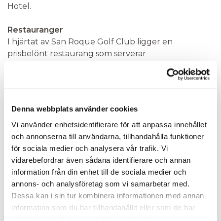
Hotel.
Restauranger
I hjärtat av San Roque Golf Club ligger en
prisbelönt restaurang som serverar
säsongsbaserade rätter med lokala ingredienser.
Klubbhuset erbjuder även enklare måltider, snacks
och drycker före eller efter rundan. På InMood San
Rouque finns också ett bra utbud där bland annat
Denna webbplats använder cookies
San Roque Gardens Restaurant serverar
"traditionell medelhavsmat med en innovativ
Vi använder enhetsidentifierare för att anpassa innehållet
touch". I närheten finns också ett brett utbud av
och annonserna till användarna, tillhandahålla funktioner
gastronomiska upplevelser i Sotogrande, San
för sociala medier och analysera vår trafik. Vi
Roque och Marbella.
vidarebefordrar även sådana identifierare och annan
information från din enhet till de sociala medier och
Fakta/Faciliteter
annons- och analysföretag som vi samarbetar med.
Dessa kan i sin tur kombinera informationen med annan
information som du har tillhandahållit eller som de har
Bar/Lounge
Ja
samlat in när du har använt deras tjänster.