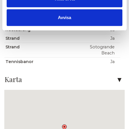
ca 20 km,
Málaga ca
60 km
Avvisa
Padel
Ja
Restaurang
Ja
Strand
Ja
Strand
Sotogrande
Beach
Tennisbanor
Ja
Karta