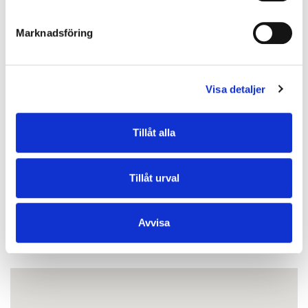
Gym
Ja
internet wifi
Ja
Marknadsföring
Puttinggreen
Ja
Reception (dygnet runt)
Ja
Visa detaljer
Restaurang
Ja
Samhälle
Benalup-
Casas Viejas, 1
Tillåt alla
km
Spa
Ja
Tillåt urval
Strand
ca 30 km
Chipping/pitching green
Ja
Avvisa
Karta