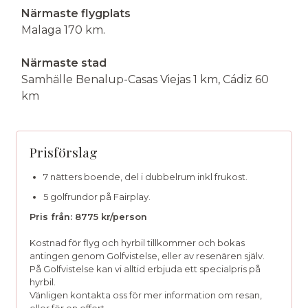
Närmaste flygplats
Malaga 170 km.
Närmaste stad
Samhälle Benalup-Casas Viejas 1 km, Cádiz 60
km
Prisförslag
7 nätters boende, del i dubbelrum inkl frukost.
5 golfrundor på Fairplay.
Pris från: 8775 kr/person
Kostnad för flyg och hyrbil tillkommer och bokas
antingen genom Golfvistelse, eller av resenären själv.
På Golfvistelse kan vi alltid erbjuda ett specialpris på
hyrbil.
Vänligen kontakta oss för mer information om resan,