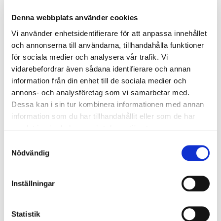
Avslappning är ett av hotellets grundstenar. Här ska
Denna webbplats använder cookies
du känna dig som hemma fast med alla
bekvämligheter som en femstjärnigt hotell
Vi använder enhetsidentifierare för att anpassa innehållet
erbjuder. Alla 134 rummen är stilfullt inredda och
och annonserna till användarna, tillhandahålla funktioner
erbjuder en vacker utsikt över landskapet.
för sociala medier och analysera vår trafik. Vi
vidarebefordrar även sådana identifierare och annan
Restauranger
information från din enhet till de sociala medier och
Gastronomin är ytterligare en av grundstenarna för
annons- och analysföretag som vi samarbetar med.
en bra vistelse. När du behöver få tillbaka energin
Dessa kan i sin tur kombinera informationen med annan
efter en dag på golfbanan så erbjuds här flera
information som du har tillhandahållit eller som de har
alternativ på restauranger. På Fairplay tycker man
samlat in när du har använt deras tjänster.
att mat ska vara en njutning, så därför erbjuds fyra
Samtyckesval
olika restauranger med både spansk och
Nödvändig
internationell mat av toppklass.
Inställningar
Fakta/Faciliteter
Drivingrange
Ja
Statistik