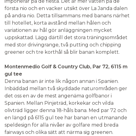
imponerar på de flesta. Det är mer vatten på de
första nio och en vacker utsikt över La Janda dalen
på andra nio. Detta tillsammans med banans närhet
till hotellet, korta avstånd mellan hålen och
variationen av hål gör anläggningen mycket
uppskattad. Lägg därtill det stora träningsområdet
med stor drivingrange, två putting och chipping
greener och tre korthål så blir banan komplett.
Montenmedio Golf & Country Club, Par 72, 6115 m
gul tee
Denna banan är inte lik någon annan i Spanien.
Inbäddad mellan två skyddade naturområden ger
det oss en av de mest angenäma golfbanor i
Spanien. Mellan Pinjeträd, korkekar och vilda
olivträd ligger denna 18-håls bana. Med par 72 och
en längd på 6115 gul tee har banan en utmanande
speldesign för alla nivåer av golfare med breda
fairways och olika sätt att närma sig greenen.