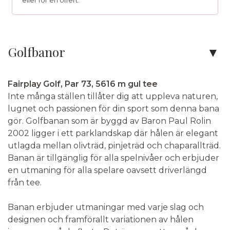
eller för en offert.
Kontakta oss
Golfbanor
Telefon:
010-750 06 33
Fairplay Golf, Par 73, 5616 m gul tee
E-post:
info@golfvistelse.se
Inte många ställen tillåter dig att uppleva naturen,
lugnet och passionen för din sport som denna bana
Facebook:
Golfvistelse
gör. Golfbanan som är byggd av Baron Paul Rolin
Instagram:
Golfvistelse
2002 ligger i ett parklandskap där hålen är elegant
utlagda mellan olivträd, pinjeträd och chaparallträd.
Banan är tillgänglig för alla spelnivåer och erbjuder
Adress:
Golfvistelse
Stigbergsliden 7
en utmaning för alla spelare oavsett driverlängd
414 63
Göteborg
från tee.
Banan erbjuder utmaningar med varje slag och
Kontaktformulär
Ring oss
designen och framförallt variationen av hålen