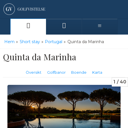
Hem
»
Short stay
»
Portugal
»
Quinta da Marinha
Quinta da Marinha
Översikt
Golfbanor
Boende
Karta
1
40