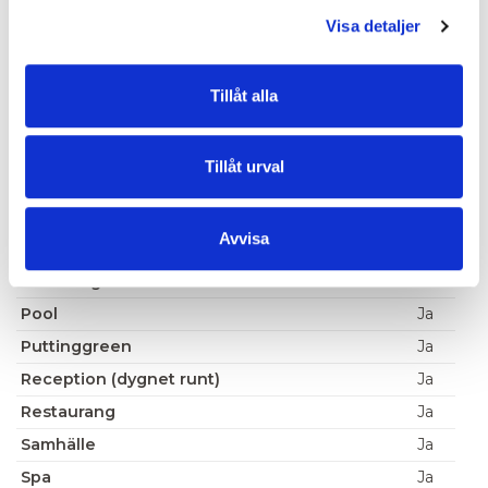
Drivingrange
Ja
Visa detaljer
Elvagnar
(förbokas)
Golfvagnar
Ja
Tillåt alla
Gym
Ja
internet wifi
Ja
Tillåt urval
Närmaste golfbana
0 km
Närmaste större stad
4 km
Avvisa
Padel
Ja
Parkering
Ja
Pool
Ja
Puttinggreen
Ja
Reception (dygnet runt)
Ja
Restaurang
Ja
Samhälle
Ja
Spa
Ja