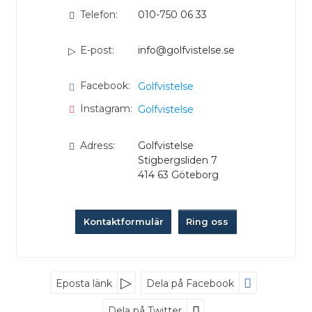
Telefon:
010-750 06 33
E-post:
info@golfvistelse.se
Facebook:
Golfvistelse
Instagram:
Golfvistelse
Adress:
Golfvistelse
Stigbergsliden 7
414 63
Göteborg
Kontaktformulär
Ring oss
Nyhetsbrev
Eposta länk
Dela på Facebook
Dela på Twitter