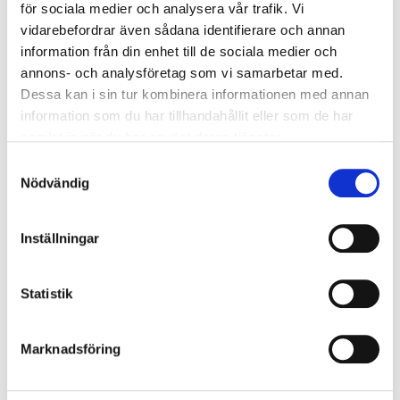
för sociala medier och analysera vår trafik. Vi
vidarebefordrar även sådana identifierare och annan
Du har Lissabon endast 35 minuter bort med bil,
information från din enhet till de sociala medier och
och Cascais runt hörnet med fantastiska
annons- och analysföretag som vi samarbetar med.
fiskrestauranger, mysiga caféer och vackra
Dessa kan i sin tur kombinera informationen med annan
havsstränder. Stranden når du via en promenad på
information som du har tillhandahållit eller som de har
ca 2 km.
samlat in när du har använt deras tjänster.
Som gäst på anläggningen har du tillgång till deras
Samtyckesval
Nödvändig
spa med bastu, turkiskt bad, gym och olika
behandlingar. Det finns både inom- och
utomhuspool, padel- och tennis banor och
Inställningar
möjlighet att hyra cykel.
Fakta/Faciliteter
Statistik
Bar/Lounge
Ja
Marknadsföring
Bastu
Ja
Chipping/pitching green
Ja