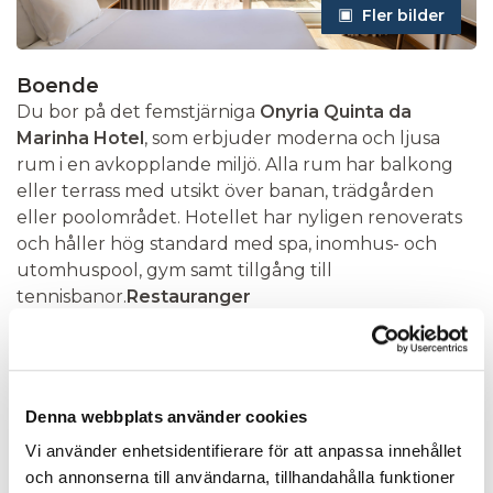
Fler bilder
Boende
Du bor på det femstjärniga
Onyria Quinta da
Marinha Hotel
, som erbjuder moderna och ljusa
rum i en avkopplande miljö. Alla rum har balkong
eller terrass med utsikt över banan, trädgården
eller poolområdet. Hotellet har nyligen renoverats
och håller hög standard med spa, inomhus- och
utomhuspool, gym samt tillgång till
tennisbanor.
Restauranger
På anläggningen finns flera kulinariska alternativ.
Hotellets
restaurang Five Pines
serverar
internationella och portugisiska rätter med fokus på
lokala råvaror. I
Trent Jones Bar
kan du njuta av en
Denna webbplats använder cookies
cocktail eller enklare rätter med utsikt över
Vi använder enhetsidentifierare för att anpassa innehållet
golfbanan. Det finns även en bar vid poolen
och annonserna till användarna, tillhandahålla funktioner
sommartid, samt roomservice dygnet runt.