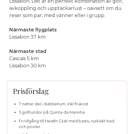
Lissabon. Det är en perfekt kombination av golf,
avkoppling och upptäckarlust – oavsett om du
reser som par, med vänner eller i grupp.
Närmaste flygplats
Lissabon 37 km
Närmaste stad
Cascais 5 km
Lissabon 30 km
Prisförslag
7 nätter del i dubbelrum, inkl frukost
5 golfrundor på Quinta da Marinha
Fri tillgång till Health Club med bastu, turkiskt bad
och pooler