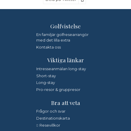
Golfvistelse
*
Fyll i denna kod. Detta används för att kontrollera att det
inte är en dator som fyller i formulär automatiskt.
En familjär golfresearrangör
med det lilla extra
Jag samtycker till dataskyddspolicyn.
Kontakta oss
*
Läs vår dataskyddspolicy här »
Viktiga länkar
Intresseanmälan long-stay
Short-stay
Long-stay
Pro-resor & gruppresor
Bra att veta
Frågor och svar
Destinationskarta
Resevillkor