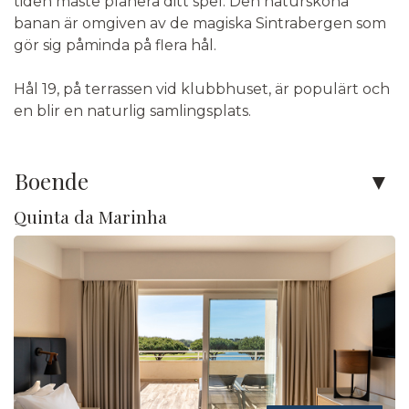
Stigbergsliden 7
tiden måste planera ditt spel. Den natursköna
414 63
Göteborg
banan är omgiven av de magiska Sintrabergen som
gör sig påminda på flera hål.
Kontaktformulär
Ring oss
Hål 19, på terrassen vid klubbhuset, är populärt och
en blir en naturlig samlingsplats.
Boende
Quinta da Marinha