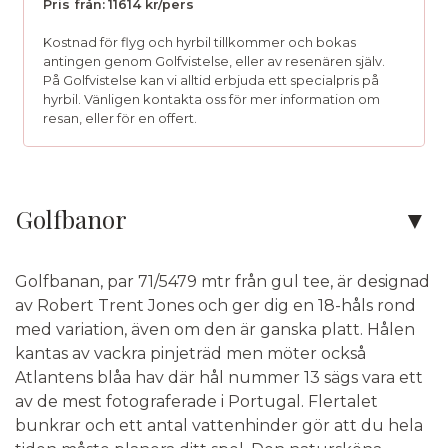
Pris från:
11614 kr/pers
Kostnad för flyg och hyrbil tillkommer och bokas
antingen genom Golfvistelse, eller av resenären själv.
På Golfvistelse kan vi alltid erbjuda ett specialpris på
hyrbil. Vänligen kontakta oss för mer information om
resan, eller för en offert.
Kontakta oss
Golfbanor
Telefon:
010-750 06 33
Golfbanan, par 71/5479 mtr från gul tee, är designad
E-post:
info@golfvistelse.se
av Robert Trent Jones och ger dig en 18-håls rond
med variation, även om den är ganska platt. Hålen
Facebook:
Golfvistelse
kantas av vackra pinjeträd men möter också
Instagram:
Golfvistelse
Atlantens blåa hav där hål nummer 13 sägs vara ett
av de mest fotograferade i Portugal. Flertalet
bunkrar och ett antal vattenhinder gör att du hela
Adress:
Golfvistelse