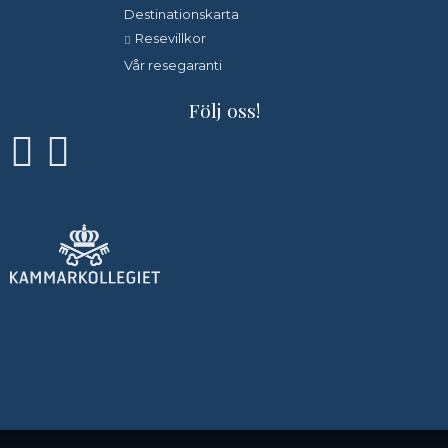
Destinationskarta
Resevillkor
Vår resegaranti
Följ oss!
Golfvistelse
Stigbergsliden 7
414 63
Göteborg