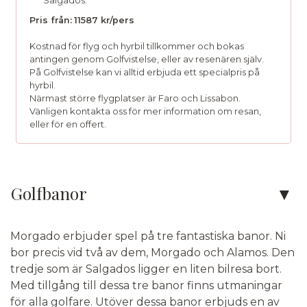
Salgados.
Pris från:
11587 kr/pers
Kostnad för flyg och hyrbil tillkommer och bokas
antingen genom Golfvistelse, eller av resenären själv.
På Golfvistelse kan vi alltid erbjuda ett specialpris på
hyrbil.
Närmast större flygplatser är Faro och Lissabon.
Vänligen kontakta oss för mer information om resan,
eller för en offert.
Kontakta oss
Golfbanor
Telefon:
010-750 06 33
Morgado erbjuder spel på tre fantastiska banor. Ni
E-post:
info@golfvistelse.se
bor precis vid två av dem, Morgado och Alamos. Den
tredje som är Salgados ligger en liten bilresa bort.
Facebook:
Golfvistelse
Med tillgång till dessa tre banor finns utmaningar
Instagram:
Golfvistelse
för alla golfare. Utöver dessa banor erbjuds en av