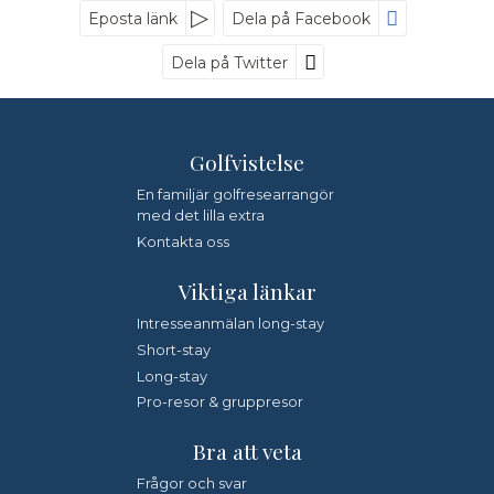
Nyhetsbrev
Eposta länk
Dela på Facebook
Dela på Twitter
Golfvistelse
*
Fyll i denna kod. Detta används för att kontrollera att det
inte är en dator som fyller i formulär automatiskt.
En familjär golfresearrangör
med det lilla extra
Jag samtycker till dataskyddspolicyn.
Kontakta oss
*
Läs vår dataskyddspolicy här »
Viktiga länkar
Intresseanmälan long-stay
Short-stay
Long-stay
Pro-resor & gruppresor
Bra att veta
Frågor och svar