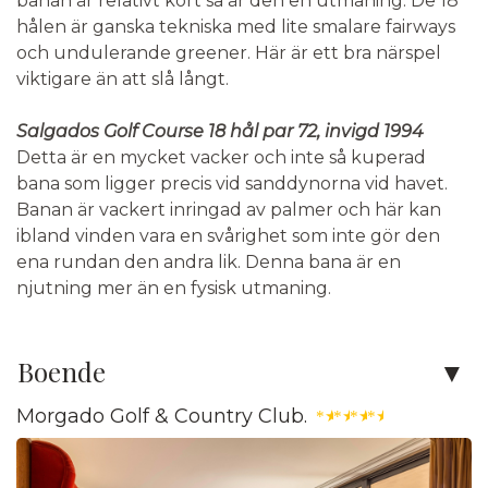
banan är relativt kort så är den en utmaning. De 18
hålen är ganska tekniska med lite smalare fairways
och undulerande greener. Här är ett bra närspel
viktigare än att slå långt.
Salgados Golf Course 18 hål par 72, invigd 1994
Detta är en mycket vacker och inte så kuperad
bana som ligger precis vid sanddynorna vid havet.
Banan är vackert inringad av palmer och här kan
ibland vinden vara en svårighet som inte gör den
ena rundan den andra lik. Denna bana är en
njutning mer än en fysisk utmaning.
Boende
Morgado Golf & Country Club.
★
★
★
★