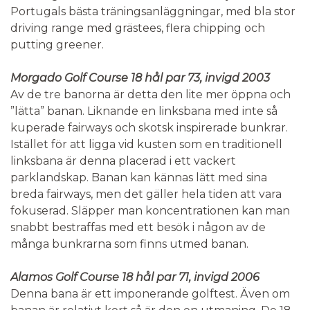
Portugals bästa träningsanläggningar, med bla stor
driving range med grästees, flera chipping och
Adress:
Golfvistelse
Stigbergsliden 7
putting greener.
414 63
Göteborg
Morgado Golf Course 18 hål par 73, invigd 2003
Av de tre banorna är detta den lite mer öppna och
Kontaktformulär
Ring oss
”lätta” banan. Liknande en linksbana med inte så
kuperade fairways och skotsk inspirerade bunkrar.
Istället för att ligga vid kusten som en traditionell
linksbana är denna placerad i ett vackert
parklandskap. Banan kan kännas lätt med sina
breda fairways, men det gäller hela tiden att vara
fokuserad. Släpper man koncentrationen kan man
snabbt bestraffas med ett besök i någon av de
många bunkrarna som finns utmed banan.
Alamos Golf Course 18 hål par 71, invigd 2006
Denna bana är ett imponerande golftest. Även om