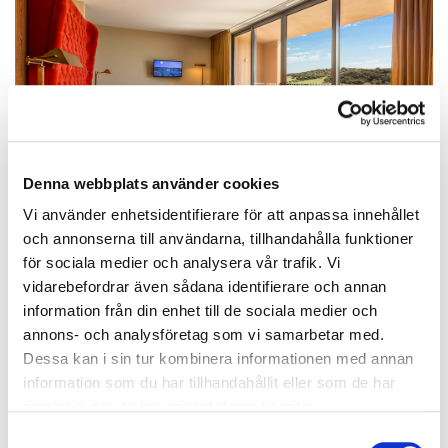
Denna webbplats använder cookies
Vi använder enhetsidentifierare för att anpassa innehållet
Boende
och annonserna till användarna, tillhandahålla funktioner
Det fyrastjärniga hotellet har välutrustade
för sociala medier och analysera vår trafik. Vi
dubbelrum med sköna sängar. Standardrummen
vidarebefordrar även sådana identifierare och annan
är ca 30 kvm och utrustade med wi-fi, AC, TV med
information från din enhet till de sociala medier och
satellit kanaler, vattenkokare och badrum med
annons- och analysföretag som vi samarbetar med.
dusch. Rummen har även en terrass med utsikt
Dessa kan i sin tur kombinera informationen med annan
över golfbanorna och den vackra naturen. På
information som du har tillhandahållit eller som de har
området finns fyra pooler med intilliggande
samlat in när du har använt deras tjänster.
solstolar. Här kan man slappna av och njuta efter en
Samtyckesval
skön golfrunda.