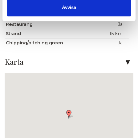
Puttinggreen
Ja
Avvisa
Reception (dygnet runt)
Ja
Restaurang
Ja
Strand
15 km
Chipping/pitching green
Ja
Karta