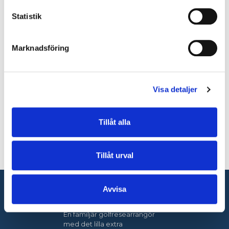
E-post:
info@golfvistelse.se
Statistik
Facebook:
Golfvistelse
Marknadsföring
Instagram:
Golfvistelse
Adress:
Golfvistelse
Visa detaljer
Stigbergsliden 7
414 63
Göteborg
Tillåt alla
Kontaktformulär
Ring oss
Tillåt urval
Nyhetsbrev
Avvisa
Golfvistelse
En familjär golfresearrangör
med det lilla extra