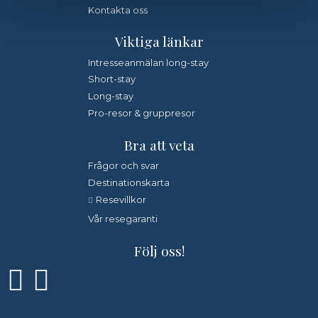
Kontakta oss
*
Fyll i denna kod. Detta används för att kontrollera att det
Viktiga länkar
inte är en dator som fyller i formulär automatiskt.
Intresseanmälan long-stay
Short-stay
Jag samtycker till dataskyddspolicyn.
*
Läs vår dataskyddspolicy här »
Long-stay
Pro-resor & gruppresor
Bra att veta
Frågor och svar
Destinationskarta
Resevillkor
Vår resegaranti
Följ oss!