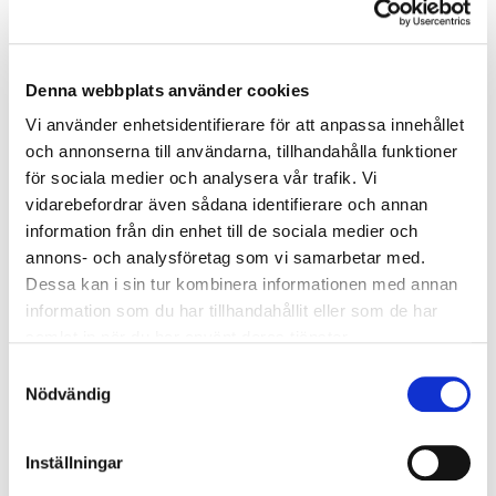
10/10
Oliva Nova med Jakob Berlin 10-17 oktober
Denna webbplats använder cookies
från 23 900:-
Vi använder enhetsidentifierare för att anpassa innehållet
och annonserna till användarna, tillhandahålla funktioner
31/10
för sociala medier och analysera vår trafik. Vi
vidarebefordrar även sådana identifierare och annan
Costa Navarino med Marcus Warenius
information från din enhet till de sociala medier och
från 29 580:-
annons- och analysföretag som vi samarbetar med.
Dessa kan i sin tur kombinera informationen med annan
information som du har tillhandahållit eller som de har
Visa alla resor
samlat in när du har använt deras tjänster.
Samtyckesval
Nödvändig
Kontakta oss
Inställningar
Telefon:
010-750 06 33