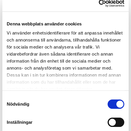
10/10
Oliva Nova med Jakob Berlin 10-17 oktober
Denna webbplats använder cookies
från 23 900:-
Vi använder enhetsidentifierare för att anpassa innehållet
och annonserna till användarna, tillhandahålla funktioner
10/10
för sociala medier och analysera vår trafik. Vi
vidarebefordrar även sådana identifierare och annan
Valle del Este med Jules Meijers 10-17 oktober
information från din enhet till de sociala medier och
från 19 985:-
annons- och analysföretag som vi samarbetar med.
Dessa kan i sin tur kombinera informationen med annan
information som du har tillhandahållit eller som de har
Visa alla resor
samlat in när du har använt deras tjänster.
Samtyckesval
Nödvändig
Kontakta oss
Inställningar
Telefon:
010-750 06 33