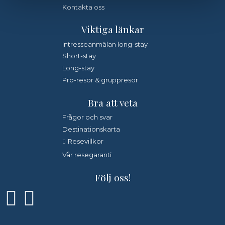
Kontakta oss
*
Fyll i denna kod. Detta används för att kontrollera att det
Viktiga länkar
inte är en dator som fyller i formulär automatiskt.
Intresseanmälan long-stay
Short-stay
Jag samtycker till dataskyddspolicyn.
*
Läs vår dataskyddspolicy här »
Long-stay
Pro-resor & gruppresor
Bra att veta
Frågor och svar
Destinationskarta
Resevillkor
Vår resegaranti
Följ oss!