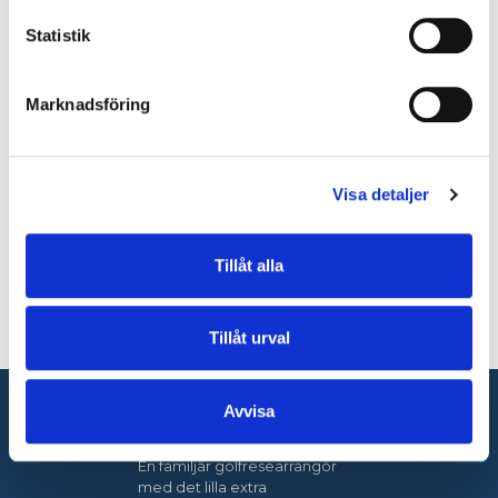
E-post:
info@golfvistelse.se
Statistik
Facebook:
Golfvistelse
Marknadsföring
Instagram:
Golfvistelse
Adress:
Golfvistelse
Visa detaljer
Stigbergsliden 7
414 63
Göteborg
Tillåt alla
Kontaktformulär
Ring oss
Tillåt urval
Nyhetsbrev
Avvisa
Golfvistelse
En familjär golfresearrangör
med det lilla extra